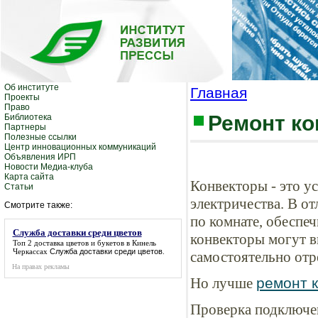
Об институте
Главная
Проекты
Право
Ремонт ко
Библиотека
Партнеры
Полезные ссылки
Центр инновационных коммуникаций
Объявления ИРП
Новости Медиа-клуба
Карта сайта
Конвекторы - это у
Статьи
электричества. В о
Смотрите также:
по комнате, обеспе
Служба доставки среди цветов
конвекторы могут вы
Топ 2 доставка цветов и букетов в Кинель
Черкассах
Служба доставки среди цветов
.
самостоятельно отр
На правах рекламы
Но лучше
ремонт 
Проверка подключен