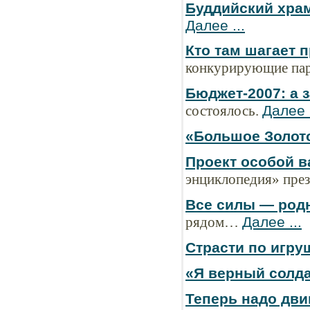
Буддийский храм
Далее ...
Кто там шагает 
конкурирующие па
Бюджет-2007: а 
состоялось.
Далее .
«Большое Золото
Проект особой 
энциклопедия» през
Все силы — род
рядом…
Далее ...
Страсти по игру
«Я верный солд
Теперь надо дви