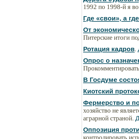
1992 по 1998-й я в
Где «свои», а гд
От экономическо
Питерские итоги п
Ротация кадров
.
Опрос о назначе
Прокомментировать
В Госдуме состо
Киотский прото
Фермерство и п
хозяйство не являе
аграрной страной.
Д
Оппозиция прот
контролировать исп