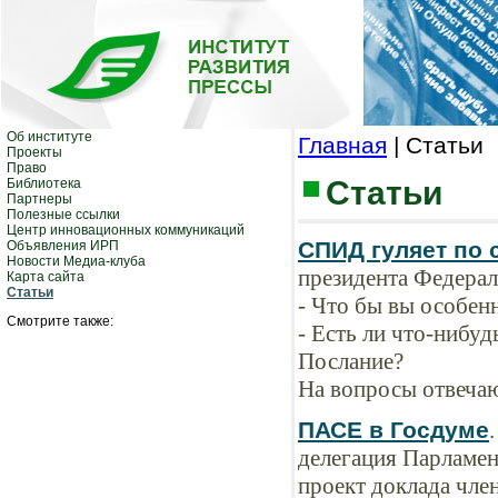
Об институте
Главная
| Статьи
Проекты
Право
Статьи
Библиотека
Партнеры
Полезные ссылки
Центр инновационных коммуникаций
СПИД гуляет по 
Объявления ИРП
Новости Медиа-клуба
президента Федера
Карта сайта
Статьи
- Что бы вы особен
Смотрите также:
- Есть ли что-нибу
Послание?
На вопросы отвеча
ПАСЕ в Госдуме
делегация Парламен
проект доклада чл