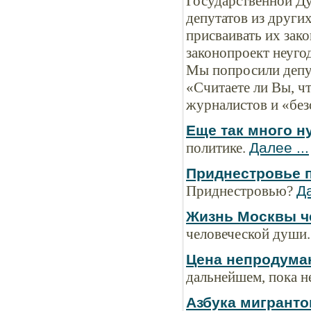
Государственной Ду
депутатов из други
присваивать их зак
законопроект неуго
Мы попросили депут
«Считаете ли Вы, ч
журналистов и «бе
Еще так много 
политике.
Далее ...
Приднестровье 
Приднестровью?
Да
Жизнь Москвы ч
человеческой души
Цена непродума
дальнейшем, пока не
Азбука мигранто