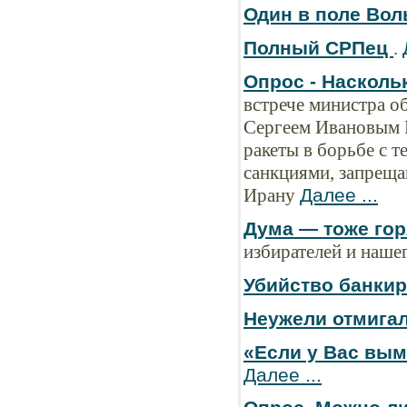
Один в поле Вол
Полный СРПец
.
Опрос - Наскол
встрече министра 
Сергеем Ивановым 
ракеты в борьбе с т
санкциями, запрещ
Ирану
Далее ...
Дума — тоже гор
избирателей и наше
Убийство банки
Неужели отмига
«Если у Вас вым
Далее ...