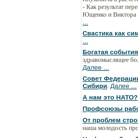
- Как результат пер
Ющенко и Виктора Я
...
Свастика как си
...
Богатая событи
здравомыслящее бол
Далее ...
Совет Федерации
Сибири
.
Далее ...
А нам это НАТО?
Профсоюзы рабо
От проблем стро
наша молодость про