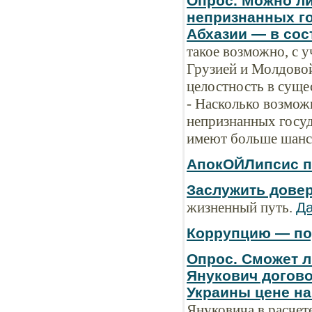
Опрос. Можно ли
непризнанных г
Абхазии — в сос
такое возможно, с у
Грузией и Молдово
целостность в сущ
- Насколько возмож
непризнанных госуд
имеют больше шанс
АпокОЙЛипсис п
Заслужить дове
жизненный путь.
Да
Коррупцию — под
Опрос. Сможет л
Янукович догово
Украины цене на
Януковича в расчет