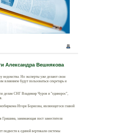
ти Александра Вешнякова
у ведомства. Но эксперты уже делают свои
м влиянием будут пользоваться секретарь и
 по делам СНГ Владимир Чуров и "единорос",
в.
тризбиркома Игоря Борисова, являющегося главой
йя Гришина, занимающая пост заместителя
т подвести к единой вертикали системы