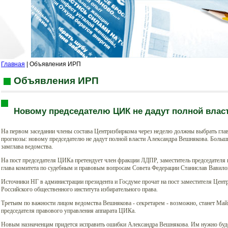
Главная
| Объявления ИРП
Объявления ИРП
Новому председателю ЦИК не дадут полной влас
На первом заседании члены состава Центризбиркома через неделю должны выбрать глав
прогнозы: новому председателю не дадут полной власти Александра Вешнякова. Больши
замглава ведомства.
На пост председателя ЦИКа претендует член фракции ЛДПР, заместитель председателя
глава комитета по судебным и правовым вопросам Совета Федерации Станислав Вавило
Источники НГ в администрации президента и Госдуме прочат на пост заместителя Цен
Российского общественного института избирательного права.
Третьим по важности лицом ведомства Вешнякова - секретарем - возможно, станет Ма
председателя правового управления аппарата ЦИКа.
Новым назначенцам придется исправить ошибки Александра Вешнякова. Им нужно буде