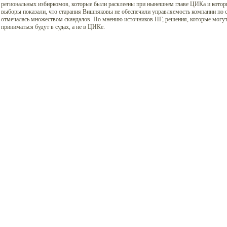
региональных избиркомов, которые были расклеены при нынешнем главе ЦИКа и котор
выборы показали, что старания Вишняковы не обеспечили управляемость компании по 
отмечалась множеством скандалов. По мнению источников НГ, решения, которые могут
приниматься будут в судах, а не в ЦИКе.