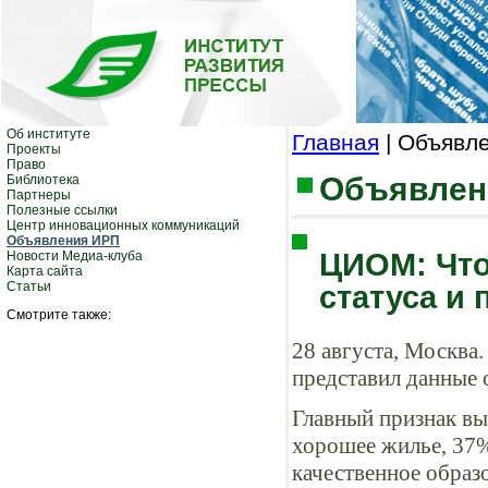
Об институте
Главная
| Объявл
Проекты
Право
Объявлен
Библиотека
Партнеры
Полезные ссылки
Центр инновационных коммуникаций
Объявления ИРП
ЦИОМ: Что
Новости Медиа-клуба
Карта сайта
Статьи
статуса и
Смотрите также:
28 августа, Москва
представил данные о
Главный признак вы
хорошее жилье, 37%
качественное образо