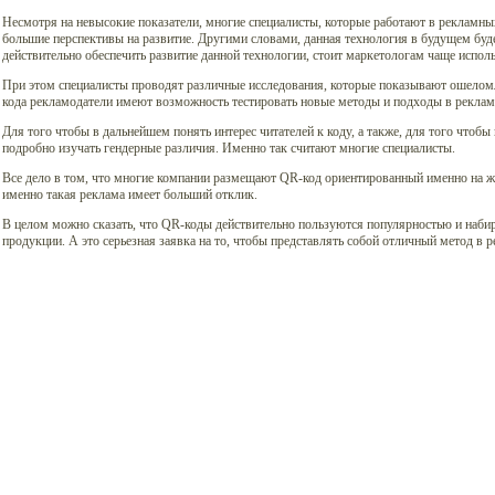
Несмотря на невысокие показатели, многие специалисты, которые работают в рекламных
большие перспективы на развитие. Другими словами, данная технология в будущем буде
действительно обеспечить развитие данной технологии, стоит маркетологам чаще испол
При этом специалисты проводят различные исследования, которые показывают ошелом
кода рекламодатели имеют возможность тестировать новые методы и подходы в реклам
Для того чтобы в дальнейшем понять интерес читателей к коду, а также, для того чтобы
подробно изучать гендерные различия. Именно так считают многие специалисты.
Все дело в том, что многие компании размещают QR-код ориентированный именно на ж
именно такая реклама имеет больший отклик.
В целом можно сказать, что QR-коды действительно пользуются популярностью и наби
продукции. А это серьезная заявка на то, чтобы представлять собой отличный метод в 