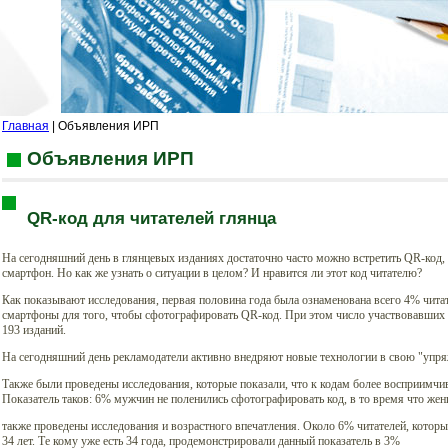
Главная
| Объявления ИРП
Объявления ИРП
QR-код для читателей глянца
На сегодняшний день в глянцевых изданиях достаточно часто можно встретить QR-код,
смартфон. Но как же узнать о ситуации в целом? И нравится ли этот код читателю?
Как показывают исследования, первая половина года была ознаменована всего 4% читат
смартфоны для того, чтобы сфотографировать QR-код. При этом число участвовавших в
193 изданий.
На сегодняшний день рекламодатели активно внедряют новые технологии в свою "упря
Также были проведены исследования, которые показали, что к кодам более восприимчи
Показатель таков: 6% мужчин не поленились сфотографировать код, в то время что жен
также проведены исследования и возрастного впечатления. Около 6% читателей, которы
34 лет. Те кому уже есть 34 года, продемонстрировали данный показатель в 3%