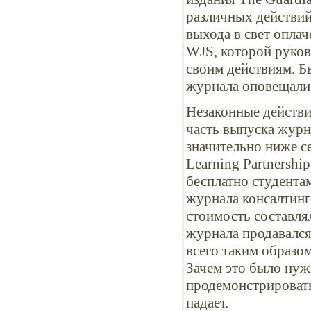
различных действи
выхода в свет опла
WJS, которой руко
своим действиям. Б
журнала оповещали 
Незаконные действ
часть выпуска журн
значительно ниже с
Learning Partnershi
бесплатно студента
журнала консалтинго
стоимость составля
журнала продавался
всего таким образо
Зачем это было нуж
продемонстрировать
падает.