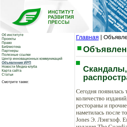
Об институте
Главная
| Объявл
Проекты
Право
Объявлен
Библиотека
Партнеры
Полезные ссылки
Центр инновационных коммуникаций
Объявления ИРП
Скандалы,
Новости Медиа-клуба
Карта сайта
Статьи
распростр
Смотрите также:
Сегодня появилась 
количество изданий
рестораны и прочие
наметилась после т
Jones Э. Лэнгхоф. 
издания The Guardi