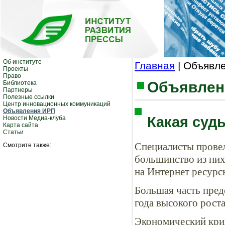
Об институте
Главная
| Объявл
Проекты
Право
Объявлен
Библиотека
Партнеры
Полезные ссылки
Центр инновационных коммуникаций
Объявления ИРП
Какая суд
Новости Медиа-клуба
Карта сайта
Статьи
Специалисты провел
Смотрите также:
большинство из них
на Интернет ресурс
Большая часть пред
года высокого рост
Экономический криз