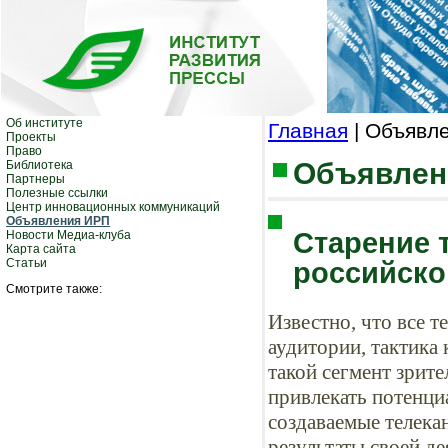
Об институте
Главная
| Объявл
Проекты
Право
Объявлен
Библиотека
Партнеры
Полезные ссылки
Центр инновационных коммуникаций
Объявления ИРП
Старение 
Новости Медиа-клуба
Карта сайта
Статьи
российско
Смотрите также:
Известно, что все т
аудитории, тактика 
такой сегмент зрите
привлекать потенци
создаваемые телека
результаты своей де