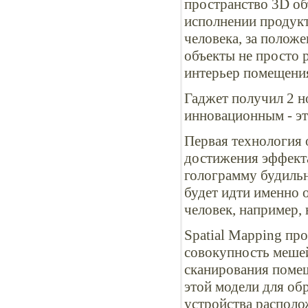
пространство 3D об
исполнении продукт
человека, за полож
объекты не просто 
интерьер помещени
Гаджет получил 2 н
инновационным - это
Первая технология 
достижения эффекта
голограмму будильн
будет идти именно о
человек, например, 
Spatial Mapping пр
совокупность мешей
сканирования поме
этой модели для об
устройства располо