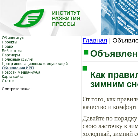
Об институте
Главная
| Объявл
Проекты
Право
Объявлен
Библиотека
Партнеры
Полезные ссылки
Центр инновационных коммуникаций
Объявления ИРП
Как прави
Новости Медиа-клуба
Карта сайта
Статьи
зимним сн
Смотрите также:
От того, как правил
качество и комфорт
Давайте по порядку
свою ласточку к зим
холодный, зимний с