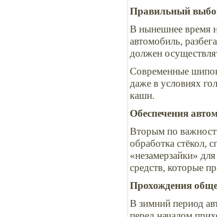
Правильный выбор
В нынешнее время н
автомобиль, разбег
должен осуществлят
Современные шипов
даже в условиях го
каши.
Обеспечения авто
Вторым по важности
обработка стёкол, 
«незамерзайки» для
средств, которые п
Прохождения общ
В зимний период а
перед началом прих