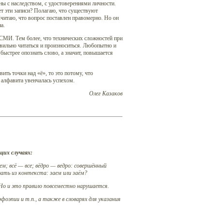
ы с наследством, с удостоверениями личности.
ет эти записи? Полагаю, что существуют
читаю, что вопрос поставлен правомерно. Но он
а.
СМИ. Тем более, что технических сложностей при
равильно читаться и произноситься. Любопытно и
быстрее опознать слово, а значит, повышается
вить точки над «ё», то это потому, что
алфавита увенчалась успехом.
Олег Казаков
щих случаях:
ем; всё — все; вёдро — ведро: совершённый
вать из контекста: заем или заём?
 Но и это правило повсеместно нарушается.
рфоэпии и т.п., а также в словарях для указания