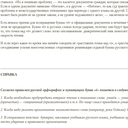
ставился. «Но я понимаю проблему — это касается документов граждан, которые связан
Если в одном документе написано «Неелов», а в другом — «Неёлов», то как суд тракту
проблемы в межгосударственных отношениях при переводе с одного языка на другой. С
может быть решён не на уровне закона, а на уровне подзаконного акта», — заключила он
Есть немало причин для возвращения буквы «ё» в официальные документы и печатные 
этом не предвидится. Буква «ё» в русских словах всегда ударная, поэтому они будут п
то, что точки над «ё» делают слово легко опознаваемым: диакритический знак помогает 
скорость чтения.
И если через какое-то время мы начнём говорить не «расставить точки над «i», а «расста
сегодняшние усилия многочисленных сторонников реанимации седьмой буквы русского 
СПРАВКА
Согласно правилам русской орфографии и пунктуации буква «ё» пишется в следую
1. Когда необходимо предупредить неверное чтение и понимание слова: узнаём — узна
(причастие) — совершенный (прилагательное) и т.п. Но чаще смысл приходится узна
2. Когда надо указать произношение малоизвестного слова (например, река Олёкма).
3. В специальных текстах: букварях, школьных учебниках русского языка, учебниках о
места ударения и правильного произношения.