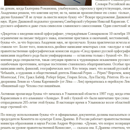
Словаря Российской ак
по домам, когда Екатерина Романовна, улыбнувшись, спросила у присутствующих, сможе
Академики решили, что княгиня шутит, но та, написав произнесённое ею слово: «ioлка»
двумя буквами? И не лучше ль ввести новую букву «ё»? Вскоре предложение Дашков
наук. Идею Дашковой подхватил уроженец Симбирской губернии Николай Карамзин. С е
русского алфавита и даже стала символом славянского самосознания. Один советский эв
«Декретом о введении новой орфографии», утверждённым Совнаркомом 10 октября 191
ограничение на письме твёрдого знака, изменение приставок и окончаний, местоимений
буквы «ё», за что боролась Академия наук, не прозвучало. Буква практически исчезла и
ставили «е». Более того, появлялось двойное написание некоторых слов: «жолудь» и «жё
правительственная орфографическая комиссия издала «Свод правил русской орфографи
написания подобного рода были унифицированы — оставлены только с буквой «ё». Но эт
мнению ряда специалистов, такая ситуация привела к чудовищным искажениям русского
ошибочным прочтениям, которые постепенно становились общепринятыми. Особые проб
написании имён, фамилий, географических мест. Кто теперь знает, что великий русски
Чебышёв, а художник и общественный деятель Николай Рерих — Рёрих? Впрочем, ковер
Монтескьё, Гёте, Гракх Бабёф, Роберт Бёрнс, Генрих Бёлль, Луи Пастёр, Рёнтген. Из-за
дворянина Левин из «Анны Карениной» (от Лёва — Лев) превратилась в еврейскую Леви
«Вишневый сад» Чехова стал вишнёвым.
Активная пропаганда буквы «ё» началась в Ульяновской области в 1997 году, когда отме
Карамзиным в его альманахе «Аониды». В ней с буквой «ё» были напечатано три слова: 
отпраздновали 205-летие этой буквы. В настоящее время в Ульяновске возле областной
виде строчной «ё».
По поводу использования буквы «ё» в официальных документах должны высказаться сп
председателя Комитета по культуре Елена Драпеко. В России работает правительственн
министра образования и науки России Андрея Фурсенко. «Думаю, что вопрос возвращ
решать на уровне правительственной Комиссии», — сказала она. Е.Драпеко отметила, чт