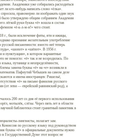
адемии. Академики уже собирались расходиться
т ли кто-нибудь написать слово «ёлка».
, спросила, правомерно ли изображать один звук
ой было утверждено общим собранием Академии
го лёгкой руки буква «ё» вошла в состав
фемизм «ё-к-л-м-н!» чего стоит.
8 г., были исключение фиты, яти и ижицы,
, однако признание желательным употребление
з русской письменности: вместо неё теперь
лудь», «шопот» и «шёпот». В 1956 г.
и и пунктуации», в котором вариантные
о не помогло: «ё» так и не возродилась. По
 языка, путанице и неопределённости,
лемы замена буквы «ё» на «е» возникли в
й математик Пафнутий Чебышев на самом деле
каются и имена иностранцев: Ришельё,
 отсутствия «ё» на письме фамилия русского
н (от леви — еврейский раввинский род), а
чалось 200 лет со дня её первого использования
орёл, мотылёк, слёзы. Через пять лет в области
 научной библиотеки стоит гранитный памятник в
ециалисты-лингвисты, полагает зам.
ая Комиссия по русскому языку под руководством
ения буквы «ё» в официальные документы нужно
о в Государственной Думе этот вопрос не