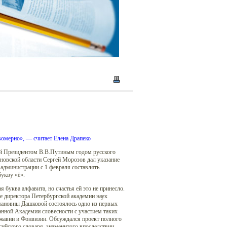
вомерно», — считает Елена Драпеко
й Президентом В.В.Путиным годом русского
яновской области Сергей Морозов дал указание
администрации с 1 февраля составлять
укву «ё».
я буква алфавита, но счастья ей это не принесло.
ме директора Петербургской академии наук
ановны Дашковой состоялось одно из первых
анной Академии словесности с участием таких
ржавин и Фонвизин. Обсуждался проект полного
сийского словаря, знаменитого впоследствии