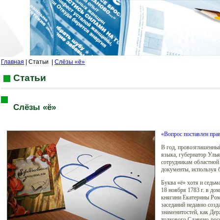
Главная
| Статьи
|
Слёзы «ё»
Статьи
Слёзы «ё»
«Вопрос поставлен пра
В год, провозглашенны
языка, губернатор Уль
сотрудникам областной 
документы, используя б
Буква «ё» хотя и седьма
18 ноября 1783 г. в до
княгини Екатерины Ром
заседаний недавно созд
знаменитостей, как Де
толкового Славяно-рос