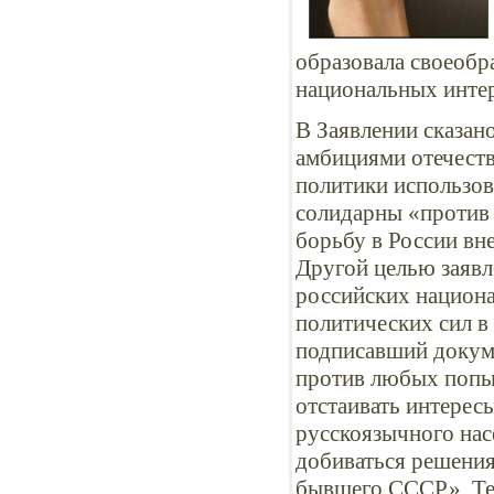
образовала своеобр
национальных интер
В Заявлении сказан
амбициями отечест
политики использов
солидарны «против
борьбу в России вн
Другой целью заявл
российских национа
политических сил в
подписавший докум
против любых попыт
отстаивать интерес
русскоязычного нас
добиваться решения
бывшего СССР». Тем