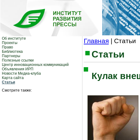
Об институте
Главная
| Статьи
Проекты
Право
Статьи
Библиотека
Партнеры
Полезные ссылки
Центр инновационных коммуникаций
Объявления ИРП
Кулак вне
Новости Медиа-клуба
Карта сайта
Статьи
Смотрите также: