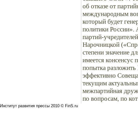
об отказе от парти
международным воп
который будет гене
политики России». 
партий-учредителей
Нарочницкой («Спра
степени значение д
имеется консенсус 
попытка разложить 
эффективно Совеща
текущим актуальны
межпартийная дружб
по вопросам, по ко
Институт развития прессы 2010 © FinS.ru