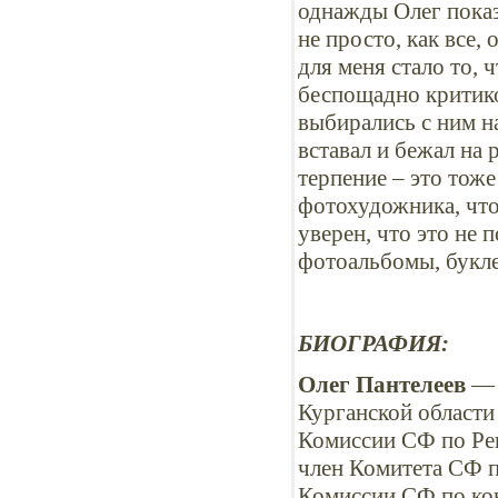
однажды Олег показ
не просто, как все
для меня стало то, 
беспощадно критиков
выбирались с ним н
вставал и бежал на 
терпение – это тоже
фотохудожника, что
уверен, что это не 
фотоальбомы, букл
БИОГРАФИЯ:
Олег Пантелеев
— 
Курганской области
Комиссии СФ по Рег
член Комитета СФ п
Комиссии СФ по кон