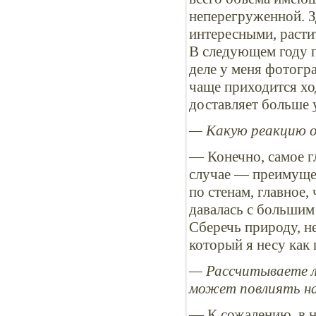
неперегруженной. З
интересными, раст
В следующем году п
деле у меня фотогра
чаще приходится хо
доставляет больше
— Какую реакцию о
— Конечно, самое г
случае — преимущес
по стенам, главное
давалась с большим
Сберечь природу, н
который я несу как 
— Рассчитываете л
может повлиять на
— К сожалению, в н