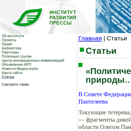
Об институте
Главная
| Статьи
Проекты
Право
Статьи
Библиотека
Партнеры
Полезные ссылки
Центр инновационных коммуникаций
Объявления ИРП
«Политиче
Новости Медиа-клуба
Карта сайта
Статьи
природы
Смотрите также:
В Совете Федерации
Пантелеева
Токующие тетерева,
— фрагменты дикой 
области Олегом Пан