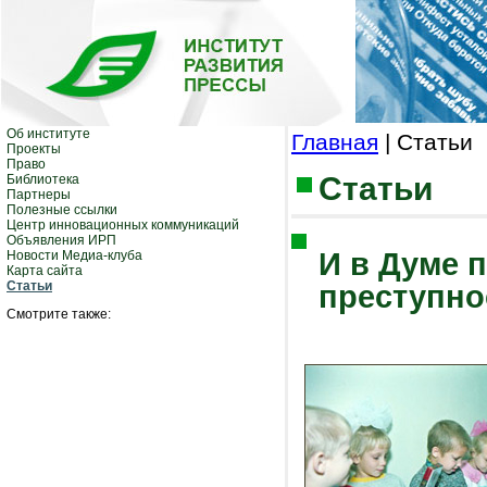
Об институте
Главная
| Статьи
Проекты
Право
Статьи
Библиотека
Партнеры
Полезные ссылки
Центр инновационных коммуникаций
Объявления ИРП
И в Думе 
Новости Медиа-клуба
Карта сайта
Статьи
преступн
Смотрите также: