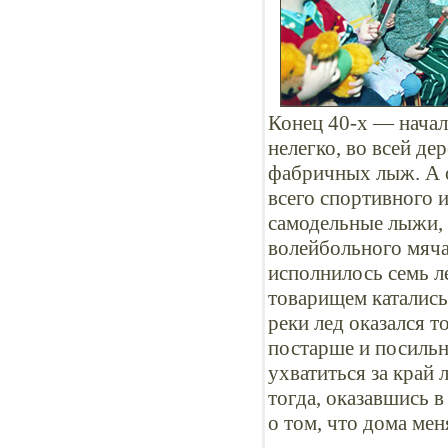
Конец 40-x — начал
нелегко, во всей де
фабричных лыж. А о
всего спортивного 
самодельные лыжи, 
волейбольного мяча
исполнилось семь ле
товарищем катались
реки лед оказался т
постарше и посильне
ухватиться за край
тогда, оказавшись в
о том, что дома мен