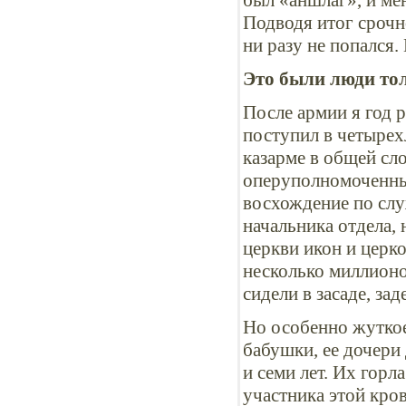
был «аншлаг», и ме
Подводя итог срочн
ни разу не попался
Это были люди то
После армии я год 
поступил в четыре
казарме в общей сл
оперуполномоченны
восхождение по слу
начальника отдела, 
церкви икон и церк
несколько миллионо
сидели в засаде, за
Но особенно жуткое
бабушки, ее дочери
и семи лет. Их горл
участника этой кро