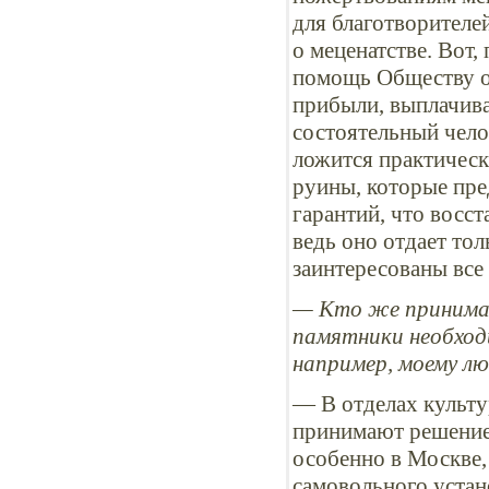
для благотворителей
о меценатстве. Вот,
помощь Обществу ох
прибыли, выплачива
состоятельный челов
ложится практическ
руины, которые пре
гарантий, что восст
ведь оно отдает то
заинтересованы все
— Кто же принимае
памятники необходи
например, моему л
— В отделах культ
принимают решение 
особенно в Москве,
самовольного устан