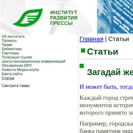
Об институте
Главная
| Статьи
Проекты
Право
Статьи
Библиотека
Партнеры
Полезные ссылки
Центр инновационных коммуникаций
Объявления ИРП
Загадай же
Новости Медиа-клуба
Карта сайта
Статьи
И может быть, тогд
Смотрите также:
Каждый город стрем
монументов историч
которого принято з
Например, городска
банка памятник нище