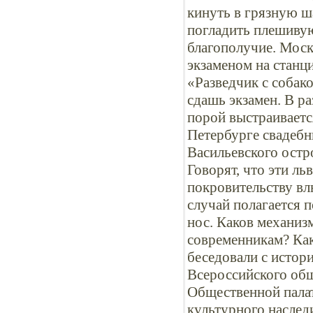
кинуть в грязную ш
погладить плешивую
благополучие. Моск
экзаменом на станц
«Разведчик с собак
сдашь экзамен. В ра
порой выстраиваетс
Петербурге свадебн
Васильевского остро
Говорят, что эти л
покровительству вл
случай полагается 
нос. Каков механиз
современникам? Как
беседовали с исто
Всероссийского общ
Общественной палат
культурного наслед