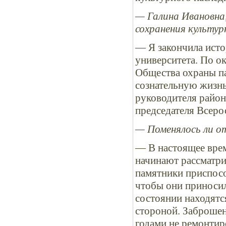
— Галина Ивановна,
сохранения культур
— Я закончила исто
университета. По о
Общества охраны па
сознательную жизнь
руководителя район
председателя Всеро
— Поменялось ли о
— В настоящее врем
начинают рассматрив
памятники приспосо
чтобы они приносил
состоянии находятс
стороной. Заброшен
годами не ремонтир