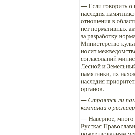
— Если говорить о 
наследия памятнико
отношения в област
нет нормативных ак
за разработку норм
Министерство культ
носит межведомстве
согласований минис
Лесной и Земельный
памятники, их нахож
наследия приоритет
органов.
— Строятся ли пам
компании в рестав
— Наверное, много
Русская Православ
пожертвованиям мец