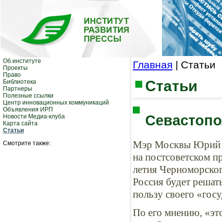
Об институте
Главная
| Статьи
Проекты
Право
Статьи
Библиотека
Партнеры
Полезные ссылки
Центр инновационных коммуникаций
Объявления ИРП
Севастопо
Новости Медиа-клуба
Карта сайта
Статьи
Мэр Москвы Юрий Л
Смотрите также:
на постсоветском п
летия Черноморског
Россия будет решат
пользу своего «гос
По его мнению, «эт