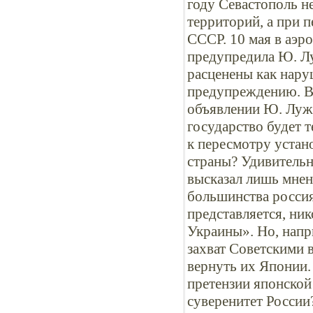
году Севастополь 
территорий, а при 
СССР. 10 мая в аэ
предупредила Ю. Лу
расценены как нару
предупреждению. В 
объявлении Ю. Лужк
государство будет 
к пересмотру устан
страны? Удивитель
высказал лишь мнени
большинства россия
представляется, ни
Украины». Но, нап
захват Советскими
вернуть их Японии.
претензии японской
суверенитет России