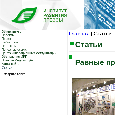
Об институте
Главная
| Статьи
Проекты
Право
Статьи
Библиотека
Партнеры
Полезные ссылки
Центр инновационных коммуникаций
Объявления ИРП
Равные пр
Новости Медиа-клуба
Карта сайта
Статьи
Смотрите также: