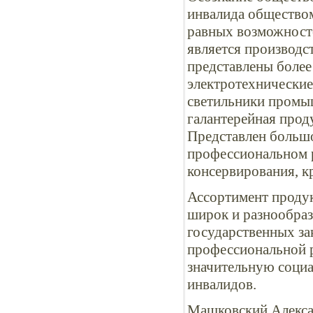
инвалида обществом
равных возможност
является производс
представлены более
электротехнически
светильники промыш
галантерейная проду
Представлен большо
профессиональном р
консервирования, к
Ассортимент проду
широк и разнообраз
государственных за
профессиональной р
значительную соци
инвалидов.
Машковский Алекса