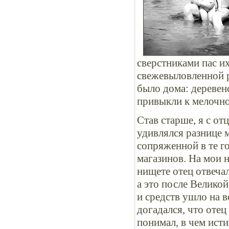
сверстниками пас их
свежевыловленной р
было дома: деревен
привыкли к мелочно
Став старше, я с от
удивлялся разнице 
сопряженной в те г
магазинов. На мои 
нищете отец отвеча
а это после Велико
и средств ушло на в
догадался, что оте
понимал, в чем ист