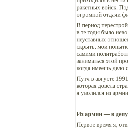
приходилось нести 
ракетных войск. По
огромной отдачи фи
В период перестрой
в те годы было нев
неуставных отношен
скрыть, мои попытк
самими политработн
заниматься этой пр
когда имеешь дело с
Путч в августе 199
которая довела стра
я уволился из армии
Из армии — в деп
Первое время я, от