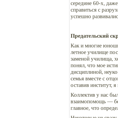
середине 60-х, даж
справиться с разру
успешно развивалис
Предательский ск
Как и многие юноши 
летное училище пос
заменой училища, х
понял, что мое ист
дисциплиной, неуко
семья вместе с отц
оставив институт, я
Коллектив у нас бы
взаимопомощь — бе
главное, что опреде
Некоторые не сразу 