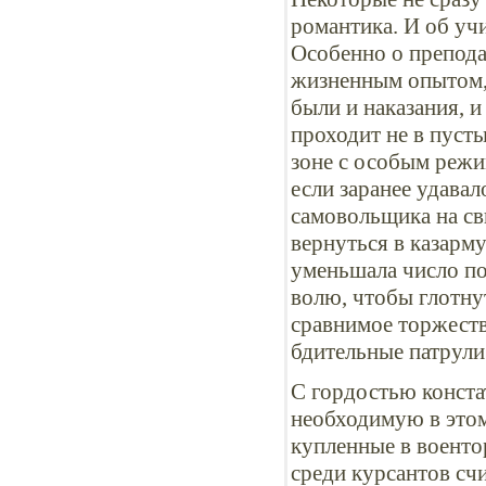
романтика. И об уч
Особенно о препода
жизненным опытом,
были и наказания, 
проходит не в пуст
зоне с особым реж
если заранее удава
самовольщика на св
вернуться в казарму
уменьшала число по
волю, чтобы глотну
сравнимое торжеств
бдительные патрули
С гордостью конста
необходимую в этом
купленные в военто
среди курсантов с