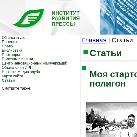
Об институте
Главная
| Статьи
Проекты
Право
Статьи
Библиотека
Партнеры
Полезные ссылки
Центр инновационных коммуникаций
Объявления ИРП
Моя старт
Новости Медиа-клуба
Карта сайта
Статьи
полигон
Смотрите также: