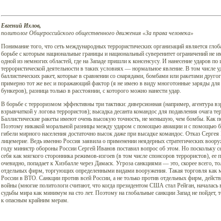
Евгений Ихлов,
политолог Общероссийского общественного движения «За права человека»
Понимание того, что сеть международных террористических организаций является гло
борьбе с которым национальные границы и национальный суверенитет ограничений не и
одной из немногих областей, где на Западе пришли к консенсусу. И нанесение ударов по
террористической деятельности в таких условиях — нормальное явление. В том числе 
баллистических ракет, которые в сравнении со снарядами, бомбами или ракетами друго
примерно тот же вес и поражающий фактор (я не имею в виду многотонные заряды для
бункеров), разница только в расстоянии, с которого можно нанести удар.
В борьбе с терроризмом эффективны три тактики: диверсионная (например, агентура вз
взрывчаткой у логова террористов); высадка десанта командос для подавления очага те
Баллистические ракеты имеют очень высокую точность, не меньшую, чем бомбы. Как п
Поэтому никакой моральной разницы между ударом с помощью авиации и с помощью бал
гибели мирного населения достаточно высок даже при высадке командос. Отказ Серге
лицемерие. Ведь именно Россия заявила о применении неядерных стратегических воор
году министр обороны России Сергей Иванов поставил вопрос об этом. Но поскольку с
себя как мягкого сторонника режимов-изгоев (в том числе спонсоров террористов), ее 
очевидно, попадает к Хизбалле через Дамаск. Угроза санкциями — это, скорее всего, то
отдельных фирм, торгующих определенными видами вооружения. Такая торговля как м
России в ВТО. Санкции против всей России, а не только против отдельных фирм, дейст
войны (многие политологи считают, что когда президентом США стал Рейган, началась 
судьбы мира как минимум на сто лет. Поэтому на глобальные санкции Запад не пойдет,
к опасным крайним мерам.