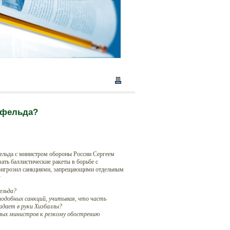
сфельда?
льда с министром обороны России Сергеем
ть баллистические ракеты в борьбе с
 пригрозил санкциями, запрещающими отдельным
у
ельда?
 подобных санкций, учитывая, что часть
падает в руки Хизбаллы?
овых министров к резкому обострению