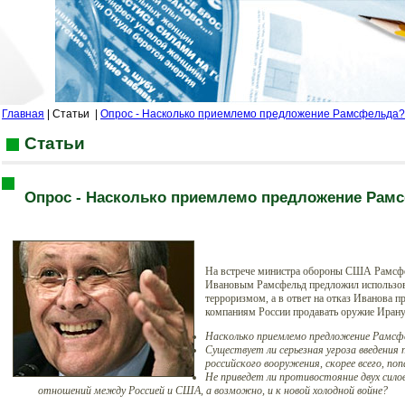
Главная
| Статьи
|
Опрос - Насколько приемлемо предложение Рамсфельда?
Статьи
Опрос - Насколько приемлемо предложение Рам
На встрече министра обороны США Рамсфе
Ивановым Рамсфельд предложил использова
терроризмом, а в ответ на отказ Иванова
компаниям России продавать оружие Иран
Насколько приемлемо предложение Рамсф
Существует ли серьезная угроза введения
российского
вооружения, скорее всего, по
Не приведет ли противостояние двух сил
отношений между
Россией и США, а возможно, и к новой холодной войне?