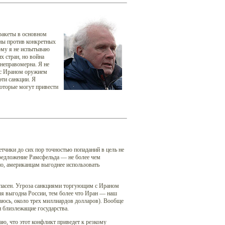
ракеты в основном
ены против конкретных
рому я не испытываю
х стран, но война
 неправомерна. Я не
 с Ираном оружием
эти санкции. Я
оторые могут привести
тчики до сих пор точностью попаданий в цель не
предложение Рамсфельда — не более чем
о, американцам выгоднее использовать
 опасен. Угроза санкциями торгующим с Ираном
ля выгодна России, тем более что Иран — наш
баюсь, около трех миллиардов долларов). Вообще
и близлежащие государства.
ю, что этот конфликт приведет к резкому