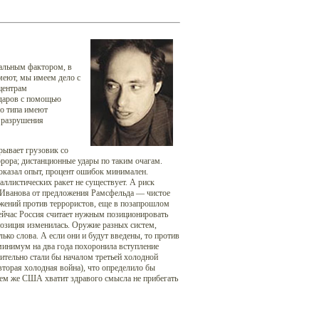
бальным фактором, в
меют, мы имеем дело с
 центрам
ударов с помощью
го типа имеют
 разрушения
рывает грузовик со
ррора; дистанционные удары по таким очагам.
оказал опыт, процент ошибок минимален.
листических ракет не существует. А риск
я Иванова от предложения Рамсфельда — чистое
ужений против террористов, еще в позапрошлом
ейчас Россия считает нужным позиционировать
позиция изменилась. Оружие разных систем,
лько слова. А если они и будут введены, то против
инимум на два года похоронила вступление
вительно стали бы началом третьей холодной
вторая холодная война), что определило бы
 тем же США хватит здравого смысла не прибегать