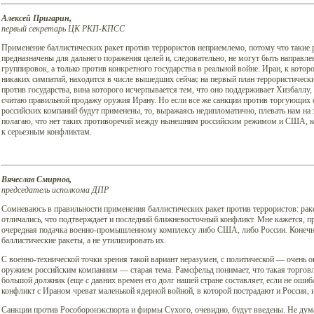
Алексей Пригарин,
первый секретарь ЦК РКП-КПСС
Применение баллистических ракет против террористов неприемлемо, потому что такие 
предназначены для дальнего поражения целей и, следовательно, не могут быть направл
группировок, а только против конкретного государства в реальной войне. Иран, к кото
никаких симпатий, находится в числе вышедших сейчас на первый план террористически
против государства, вина которого исчерпывается тем, что оно поддерживает Хизбаллу,
считаю правильной продажу оружия Ирану. Но если все же санкции против торгующих
российских компаний будут применены, то, выражаясь недипломатично, плевать нам на 
полагаю, что нет таких противоречий между нынешним российским режимом и США, к
к серьезным конфликтам.
Вячеслав Смирнов,
председатель исполкома ДПР
Сомневаюсь в правильности применения баллистических ракет против террористов: раке
отличались, что подтверждает и последний ближневосточный конфликт. Мне кажется, 
очередная подачка военно-промышленному комплексу либо США, либо России. Конечн
баллистические ракеты, а не утилизировать их.
С военно-технической точки зрения такой вариант неразумен, с политической — очень
оружием российским компаниям — старая тема. Рамсфельд понимает, что такая торгов
большой должник (еще с давних времен его долг нашей стране составляет, если не оши
конфликт с Ираном чреват маленькой ядерной войной, в которой пострадают и Россия, 
Санкции против Рособоронэкспорта и фирмы Сухого, очевидно, будут введены. Не дума