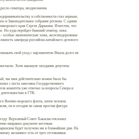
ресло сенатора, неоднозначна.
едпринимательству и собственности стал первым,
ло и Законодательное собрание региона. С одним
иморского края Сергея Дарькина. Известно, что
. Но куда перейдет бывший сенатор, пока
, — особые экономические зоны, железнодорожные
олжность зампреда российско-китайского делового
овывать свой уход с парламентом Ямала долго не
ногласно. Хотя накануне заседания депутаты
ный, чье имя действительно можно было бы
опал с поста замглавы Государственного
теля комитета уже отвечал за вопросы Севера и
 деятельностью в ГТК.
го Военно-морского флота, затем человек
сия, он и сегодня не самая простая фигура
 году. Верховный Совет Хакасии отклонил
рично направил документ местным
Саркисяна будет получено им в ближайшие дни. На
нному желанию» есть от трех отставников.