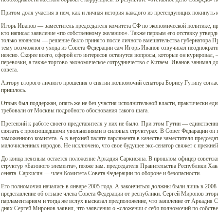
Притом доля участия в нем, как и личная история каждого из претендующих покинуть к
Игорь Иванов — заместитель председателя комитета СФ по экономической политике, пр
кто написал заявление «по собственному желанию». Также первым его отставку утверди
только нюансом — решение было принято после личного вмешательства губернатора Пр
тему возможного ухода из Совета Федерации сам Игорь Иванов озвучивал неоднократно
неясно. Скорее всего, сферой его интересов останутся вопросы, которые он курировал
перевозки, а также торгово-экономическое сотрудничество с Китаем. Иванов занимал д
совета.
Автору второго личного прошения о снятии полномочий сенатора Борису Гутину соглас
пришлось.
Отзыв был поддержан, опять же не без участия исполнительной власти, практически еди
требовали от Москвы подробного обоснования такого шага.
Претензий к работе своего представителя у них не было. При этом Гутин — единствен
связать с произошедшими увольнениями в силовых структурах. В Совет Федарации он п
таможенного комитета. А в верхней палате парламента в качестве заместителя председа
малочисленных народов. Не исключено, что свое будущее экс-сенатор свяжет с прежней
До конца неясным остается положение Аркадия Саркисяна. В прошлом офицер советско
структур «Базового элемента», позже зам. председателя Правительства Республики Хака
сената. Саркисян — член Комитета Совета Федерации по обороне и безопасности.
Его полномочия начались в январе 2005 года. А закончиться должны были лишь в 2008
представление об отзыве члена Совета Федерации от республики. Сергей Миронов вто
парламентариям и тогда же вслух высказал предположение, что заявление от Аркадия 
днях Сергей Миронов заявил, что заявления о «сложении с себя полномочий по собстве