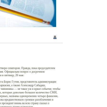
тверо сенаторов. Правда, пока председателем
ия. Официально вопрос о досрочном
 в пятницу, 26 мая.
га Борис Гутин, представитель администрации
аркисян, а также Александр Сабадаш,
чиновника — не такое уж и яркое событие, чтобы
ств, которые довольно большое количество СМИ,
-первых, названы одновременно четыре фамилии,
ова предшествовало громкое разоблачение и
 президент вновь на всю страну сказал о
олучилось почти скандалом.