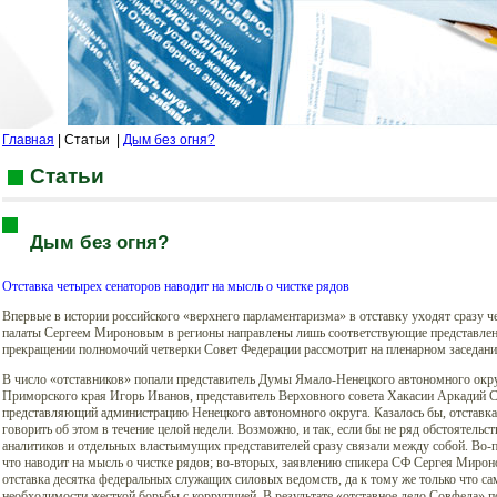
Главная
| Статьи
|
Дым без огня?
Статьи
Дым без огня?
Отставка четырех сенаторов наводит на мысль о чистке рядов
Впервые в истории российского «верхнего парламентаризма» в отставку уходят сразу че
палаты Сергеем Мироновым в регионы направлены лишь соответствующие представлен
прекращении полномочий четверки Совет Федерации рассмотрит на пленарном заседании
В число «отставников» попали представитель Думы Ямало-Ненецкого автономного окру
Приморского края Игорь Иванов, представитель Верховного совета Хакасии Аркадий С
представляющий администрацию Ненецкого автономного округа. Казалось бы, отставка 
говорить об этом в течение целой недели. Возможно, и так, если бы не ряд обстоятель
аналитиков и отдельных властьимущих представителей сразу связали между собой. Во
что наводит на мысль о чистке рядов; во-вторых, заявлению спикера СФ Сергея Мирон
отставка десятка федеральных служащих силовых ведомств, да к тому же только что сам
необходимости жесткой борьбы с коррупцией. В результате «отставное дело Совфеда» п