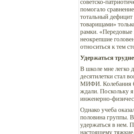
советско-патриоти
помогало сравнение
тотальный дефицит 
товарищами» только
рамки. «Передовые 
неокрепшие головен
относиться к тем с
Удержаться трудне
В школе мне легко д
десятилетки стал в
МИФИ. Колебания бы
ждали. Поскольку я
инженерно-физическ
Однако учеба оказал
половина группы. В
удержаться в нем. П
настоящему тяжкие