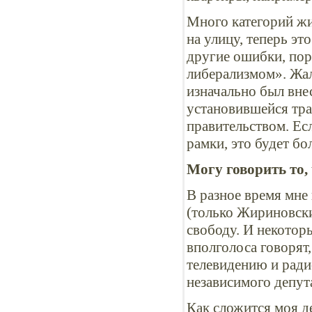
Много категорий ж
на улицу, теперь эт
другие ошибки, пор
либерализмом». Жал
изначально был внес
установившейся тра
правительством. Ес
рамки, это будет б
Могу говорить то,
В разное время мне
(только Жириновски
свободу. И некоторы
вполголоса говорят,
телевидению и радио
независимого депута
Как сложится моя д