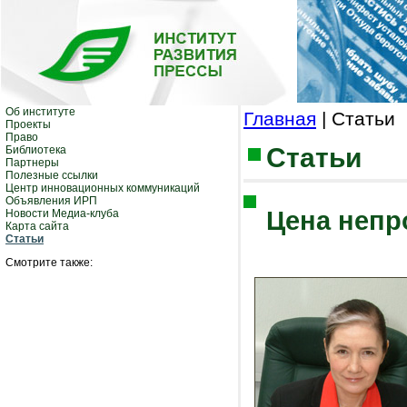
Об институте
Главная
| Статьи
Проекты
Право
Статьи
Библиотека
Партнеры
Полезные ссылки
Центр инновационных коммуникаций
Объявления ИРП
Цена неп
Новости Медиа-клуба
Карта сайта
Статьи
Смотрите также: