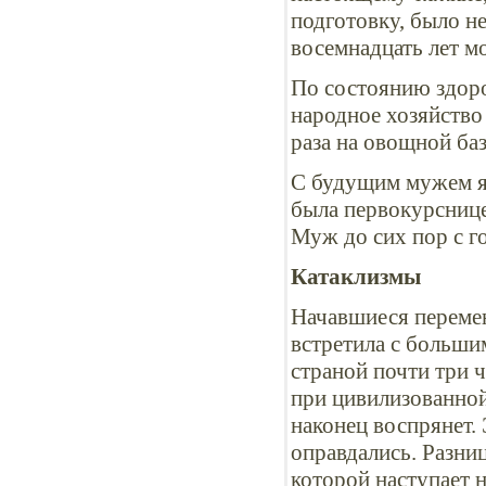
подготовку, было не
восемнадцать лет м
По состоянию здоро
народное хозяйство 
раза на овощной ба
С будущим мужем я 
была первокурснице
Муж до сих пор с г
Катаклизмы
Начавшиеся перемен
встретила с больши
страной почти три 
при цивилизованной
наконец воспрянет. 
оправдались. Разниц
которой наступает 