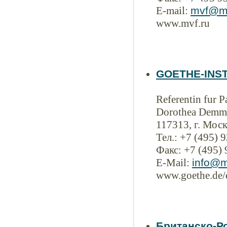
E-mail:
mvf@mv
www.mvf.ru
GOETHE-INST
Referentin fur 
Dorothea Demm
117313, г. Моск
Тел.: +7 (495) 
Факс: +7 (495) 
E-Mail:
info@m
www.goethe.de/
Британско-Р