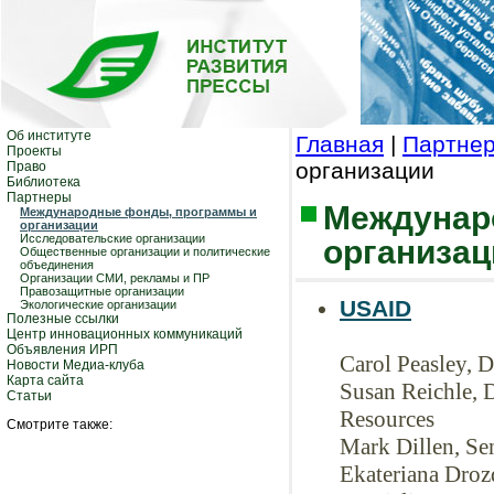
Об институте
Главная
|
Партне
Проекты
организации
Право
Библиотека
Партнеры
Междунар
Международные фонды, программы и
организации
Исследовательские организации
организац
Общественные организации и политические
объединения
Организации СМИ, рекламы и ПР
Правозащитные организации
USAID
Экологические организации
Полезные ссылки
Центр инновационных коммуникаций
Объявления ИРП
Carol Peasley, D
Новости Медиа-клуба
Карта сайта
Susan Reichle, D
Статьи
Resources
Смотрите также:
Mark Dillen, Se
Ekateriana Droz