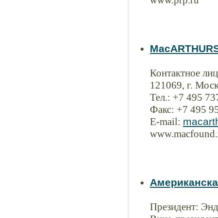
www.prp.ru
MacARTHURS
Контактное лиц
121069, г. Моск
Тел.: +7 495 73
Факс: +7 495 9
E-mail:
macart
www.macfound.
Американска
Президент: Эн