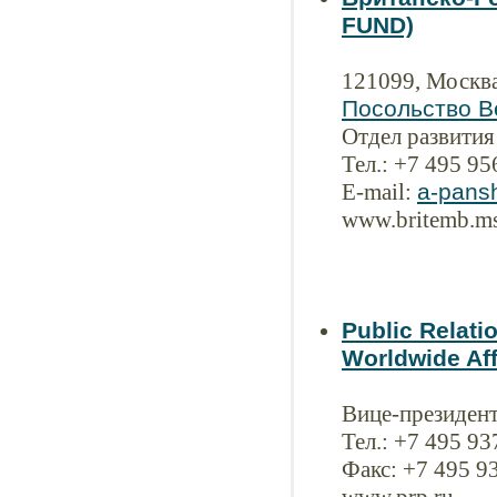
FUND)
121099, Москва
Посольство В
Отдел развития
Тел.: +7 495 95
E-mail:
a-pans
www.britemb.ms
Public Relat
Worldwide Affi
Вице-президент
Тел.: +7 495 9
Факс: +7 495 9