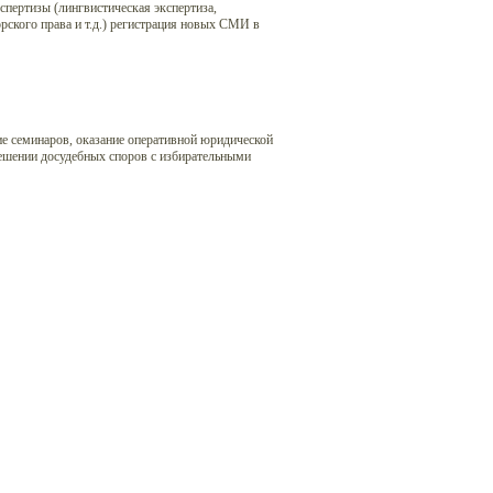
пертизы (лингвистическая экспертиза,
орского права и т.д.) регистрация новых СМИ в
е семинаров, оказание оперативной юридической
ешении досудебных споров с избирательными