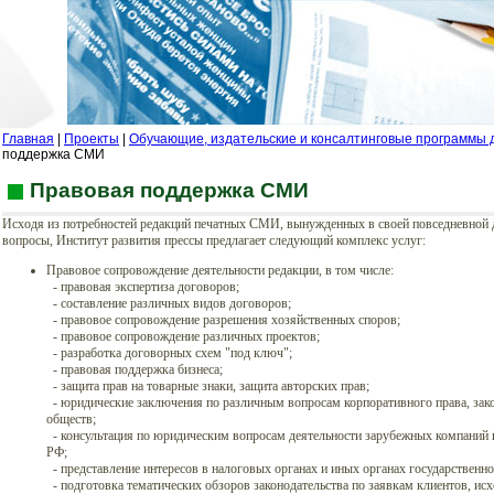
Главная
|
Проекты
|
Обучающие, издательские и консалтинговые программы
поддержка СМИ
Правовая поддержка СМИ
Исходя из потребностей редакций печатных СМИ, вынужденных в своей повседневной 
вопросы, Институт развития прессы предлагает следующий комплекс услуг:
Правовое сопровождение деятельности редакции, в том числе:
- правовая экспертиза договоров;
- составление различных видов договоров;
- правовое сопровождение разрешения хозяйственных споров;
- правовое сопровождение различных проектов;
- разработка договорных схем "под ключ";
- правовая поддержка бизнеса;
- защита прав на товарные знаки, защита авторских прав;
- юридические заключения по различным вопросам корпоративного права, зако
обществ;
- консультация по юридическим вопросам деятельности зарубежных компаний и
РФ;
- представление интересов в налоговых органах и иных органах государственно
- подготовка тематических обзоров законодательства по заявкам клиентов, исх