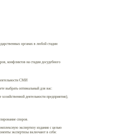
ударственных органах в любой стадии
ов, конфликтов на стадии досудебного
 деятельности СМИ
те выбрать оптимальный для вас:
е хозяйственной деятельности предприятия);
улирование споров.
омплексную экспертизу издания с целью
оненты экспертизы включают в себя: