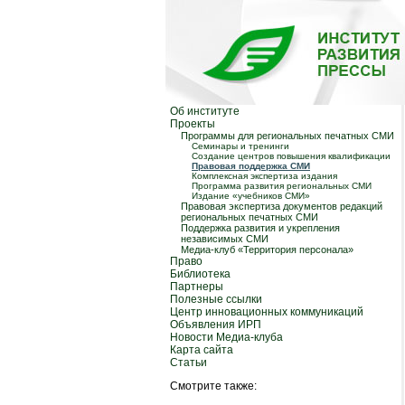
Об институте
Проекты
Программы для региональных печатных СМИ
Семинары и тренинги
Создание центров повышения квалификации
Правовая поддержка СМИ
Комплексная экспертиза издания
Программа развития региональных СМИ
Издание «учебников СМИ»
Правовая экспертиза документов редакций
региональных печатных СМИ
Поддержка развития и укрепления
независимых СМИ
Медиа-клуб «Территория персонала»
Право
Библиотека
Партнеры
Полезные ссылки
Центр инновационных коммуникаций
Объявления ИРП
Новости Медиа-клуба
Карта сайта
Статьи
Смотрите также: