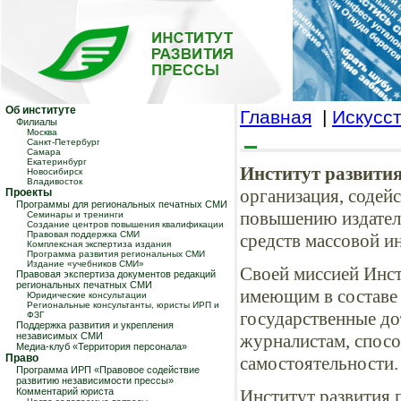
Об институте
Главная
|
Искусс
Филиалы
Москва
Санкт-Петербург
Самара
Екатеринбург
Институт развити
Новосибирск
Владивосток
организация, соде
Проекты
Программы для региональных печатных СМИ
повышению издател
Семинары и тренинги
Создание центров повышения квалификации
Правовая поддержка СМИ
средств массовой и
Комплексная экспертиза издания
Программа развития региональных СМИ
Издание «учебников СМИ»
Своей миссией Инст
Правовая экспертиза документов редакций
региональных печатных СМИ
имеющим в составе
Юридические консультации
Региональные консультанты, юристы ИРП и
государственные до
ФЗГ
Поддержка развития и укрепления
независимых СМИ
журналистам, спос
Медиа-клуб «Территория персонала»
Право
самостоятельности.
Программа ИРП «Правовое содействие
развитию независимости прессы»
Комментарий юриста
Институт развития 