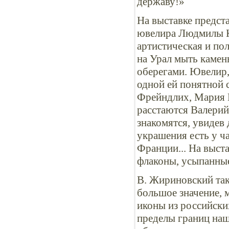
державу!»
На выставке предст
ювелира Людмилы Ко
артистическая и пол
на Урал мыть камен
оберегами. Ювелир, 
одной ей понятной 
Фрейндлих, Мария Г
расстаются Валерий
знакомятся, увидев
украшения есть у ч
Франции... На выст
флаконы, усыпанные
В. Жириновский так
большое значение, 
иконы из российски
пределы границ наш