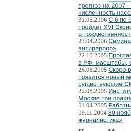
прогноз на 2007 
численность насе
31.05.2006
С 6 по 
пройдет XVI Экон
о тождественнос
23.04.2006
Семина
антиреррор»
22.10.2005
Програ
в РФ: масштабы, 
26.08.2005
Скоро 
появится новый м
существующие С
22.08.2005
Институ
Москве три практ
01.04.2005
Работн
09.11.2004
30 нояб
журналистика»