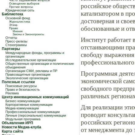
Часто задаваемые вопросы
Освещение выборов
российское обществ
Прочие вопросы
Юридическая сеть
катализатором в пр
Библиотека
Основной фонд
достоверная и свое
Журналистика
Этика
обоснованные и отв
Право
Мнения
Законы и Законопроекты
Отчеты
Институт работает 
Пресс-релизы
Стенограммы
отстаивающими пра
Партнеры
Международные фонды, программы и
свободу выражения 
организации
Исследовательские организации
профессионального
Общественные организации и политические
объединения
Организации СМИ, рекламы и ПР
Программная деятел
Правозащитные организации
Экологические организации
экономической само
Полезные ссылки
Поисковые ресурсы
свободного предпри
Право и безопасность
Реклама
различных регионах
Центр инновационных коммуникаций
Бизнес-коммуникации
Корпоративные коммуникации
Для реализации эти
Медиа-коммуникации
Профессиональные коммуникации
проводит консульта
Личные (персональные) коммуникации
Модульная программа
российских регионо
Объявления ИРП
Новости Медиа-клуба
от менеджмента до э
Карта сайта