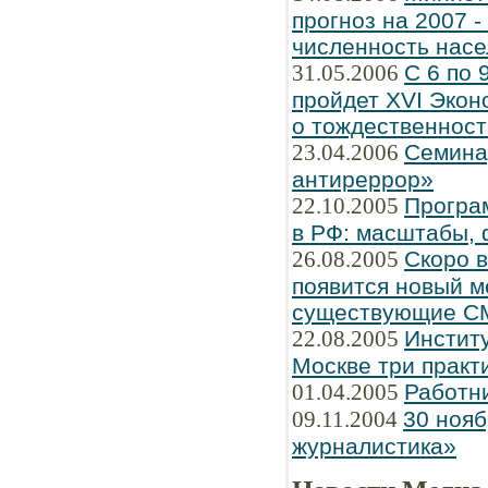
прогноз на 2007 
численность насе
31.05.2006
С 6 по 
пройдет XVI Экон
о тождественнос
23.04.2006
Семина
антиреррор»
22.10.2005
Програ
в РФ: масштабы, 
26.08.2005
Скоро 
появится новый м
существующие С
22.08.2005
Институ
Москве три практ
01.04.2005
Работн
09.11.2004
30 нояб
журналистика»