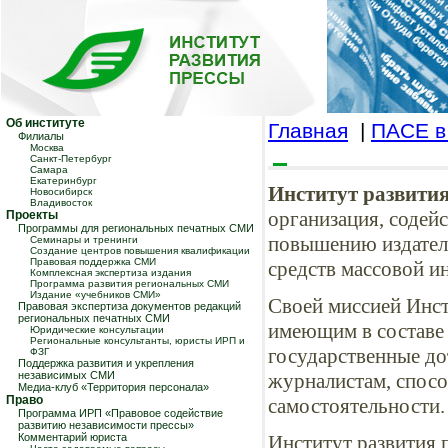
Об институте
Главная
|
ПАСЕ в
Филиалы
Москва
Санкт-Петербург
Самара
Екатеринбург
Институт развити
Новосибирск
Владивосток
организация, соде
Проекты
Программы для региональных печатных СМИ
повышению издател
Семинары и тренинги
Создание центров повышения квалификации
Правовая поддержка СМИ
средств массовой и
Комплексная экспертиза издания
Программа развития региональных СМИ
Издание «учебников СМИ»
Своей миссией Инст
Правовая экспертиза документов редакций
региональных печатных СМИ
имеющим в составе
Юридические консультации
Региональные консультанты, юристы ИРП и
государственные до
ФЗГ
Поддержка развития и укрепления
независимых СМИ
журналистам, спос
Медиа-клуб «Территория персонала»
Право
самостоятельности.
Программа ИРП «Правовое содействие
развитию независимости прессы»
Комментарий юриста
Институт развития 