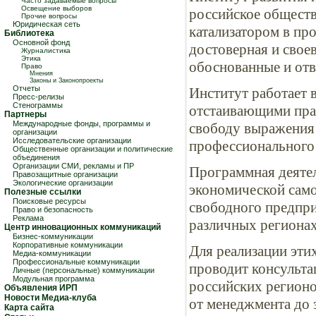
Часто задаваемые вопросы
Освещение выборов
российское обществ
Прочие вопросы
Юридическая сеть
катализатором в пр
Библиотека
Основной фонд
достоверная и свое
Журналистика
Этика
обоснованные и отв
Право
Мнения
Законы и Законопроекты
Отчеты
Институт работает 
Пресс-релизы
Стенограммы
отстаивающими пра
Партнеры
Международные фонды, программы и
свободу выражения 
организации
Исследовательские организации
профессионального
Общественные организации и политические
объединения
Организации СМИ, рекламы и ПР
Программная деятел
Правозащитные организации
Экологические организации
экономической само
Полезные ссылки
Поисковые ресурсы
свободного предпри
Право и безопасность
Реклама
различных регионах
Центр инновационных коммуникаций
Бизнес-коммуникации
Корпоративные коммуникации
Для реализации эти
Медиа-коммуникации
Профессиональные коммуникации
проводит консульта
Личные (персональные) коммуникации
Модульная программа
российских регионо
Объявления ИРП
Новости Медиа-клуба
от менеджмента до э
Карта сайта