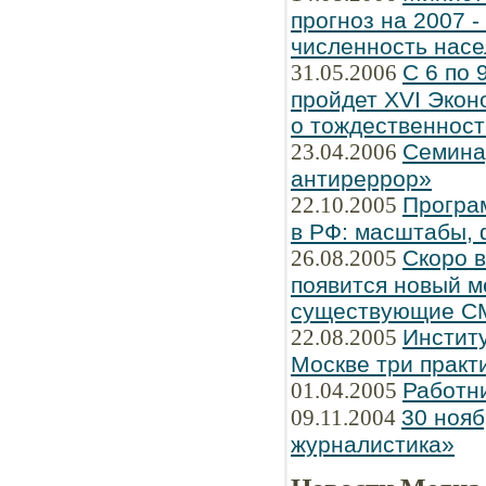
прогноз на 2007 
численность насе
31.05.2006
С 6 по 
пройдет XVI Экон
о тождественнос
23.04.2006
Семина
антиреррор»
22.10.2005
Програ
в РФ: масштабы, 
26.08.2005
Скоро 
появится новый м
существующие С
22.08.2005
Институ
Москве три практ
01.04.2005
Работн
09.11.2004
30 нояб
журналистика»