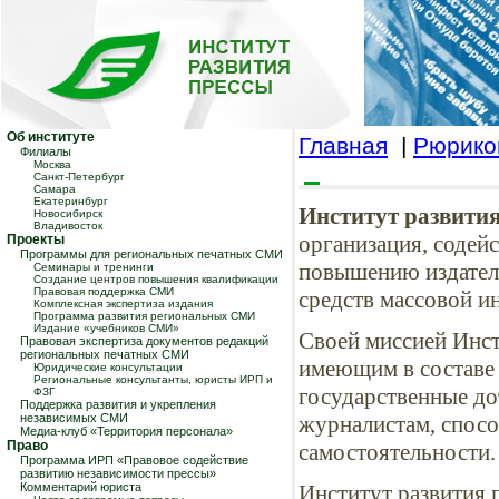
Об институте
Главная
|
Рюрико
Филиалы
Москва
Санкт-Петербург
Самара
Екатеринбург
Институт развити
Новосибирск
Владивосток
организация, соде
Проекты
Программы для региональных печатных СМИ
повышению издател
Семинары и тренинги
Создание центров повышения квалификации
Правовая поддержка СМИ
средств массовой и
Комплексная экспертиза издания
Программа развития региональных СМИ
Издание «учебников СМИ»
Своей миссией Инст
Правовая экспертиза документов редакций
региональных печатных СМИ
имеющим в составе
Юридические консультации
Региональные консультанты, юристы ИРП и
государственные до
ФЗГ
Поддержка развития и укрепления
независимых СМИ
журналистам, спос
Медиа-клуб «Территория персонала»
Право
самостоятельности.
Программа ИРП «Правовое содействие
развитию независимости прессы»
Комментарий юриста
Институт развития 