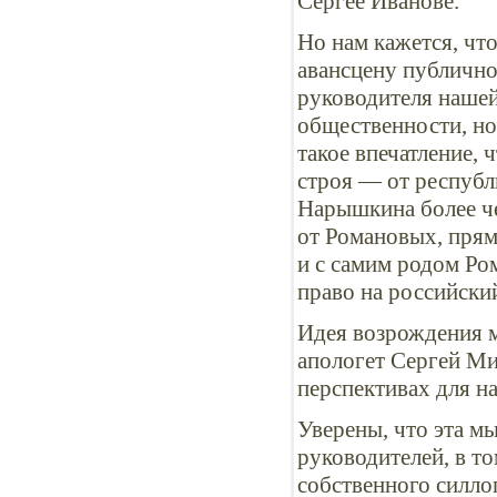
Сергее Иванове.
Но нам кажется, чт
авансцену публично
руководителя нашей
общественности, но
такое впечатление, 
строя — от республ
Нарышкина более че
от Романовых, прям
и с самим родом Ро
право на российский
Идея возрождения м
апологет Сергей Ми
перспективах для н
Уверены, что эта мы
руководителей, в т
собственного силло