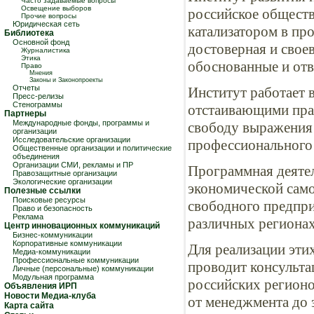
Часто задаваемые вопросы
Освещение выборов
российское обществ
Прочие вопросы
Юридическая сеть
катализатором в пр
Библиотека
Основной фонд
достоверная и свое
Журналистика
Этика
обоснованные и отв
Право
Мнения
Законы и Законопроекты
Отчеты
Институт работает 
Пресс-релизы
Стенограммы
отстаивающими пра
Партнеры
Международные фонды, программы и
свободу выражения 
организации
Исследовательские организации
профессионального
Общественные организации и политические
объединения
Организации СМИ, рекламы и ПР
Программная деятел
Правозащитные организации
Экологические организации
экономической само
Полезные ссылки
Поисковые ресурсы
свободного предпри
Право и безопасность
Реклама
различных регионах
Центр инновационных коммуникаций
Бизнес-коммуникации
Корпоративные коммуникации
Для реализации эти
Медиа-коммуникации
Профессиональные коммуникации
проводит консульта
Личные (персональные) коммуникации
Модульная программа
российских регионо
Объявления ИРП
Новости Медиа-клуба
от менеджмента до э
Карта сайта