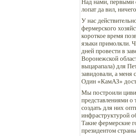
Над нами, первыми 
лопат да вил, ничег
У нас действительн
фермерского хозяйст
короткое время поз
языки примолкли. Ч
дней провести в за
Воронежской област
выцарапала) для Пе
завидовали, а меня 
Один «КамАЗ» доста
Мы построили циви
представлениями о 
создать для них оп
инфраструктурой об
Такие фермерские г
президентом страны