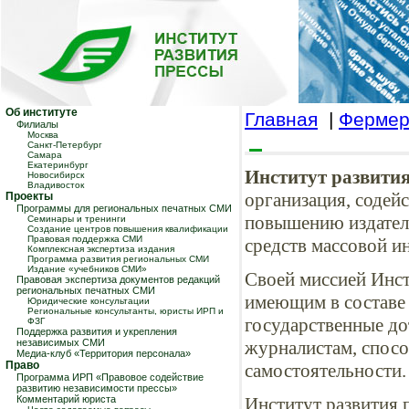
Об институте
Главная
|
Фермер
Филиалы
Москва
Санкт-Петербург
Самара
Екатеринбург
Институт развити
Новосибирск
Владивосток
организация, соде
Проекты
Программы для региональных печатных СМИ
повышению издател
Семинары и тренинги
Создание центров повышения квалификации
Правовая поддержка СМИ
средств массовой и
Комплексная экспертиза издания
Программа развития региональных СМИ
Издание «учебников СМИ»
Своей миссией Инст
Правовая экспертиза документов редакций
региональных печатных СМИ
имеющим в составе
Юридические консультации
Региональные консультанты, юристы ИРП и
государственные до
ФЗГ
Поддержка развития и укрепления
независимых СМИ
журналистам, спос
Медиа-клуб «Территория персонала»
Право
самостоятельности.
Программа ИРП «Правовое содействие
развитию независимости прессы»
Комментарий юриста
Институт развития 