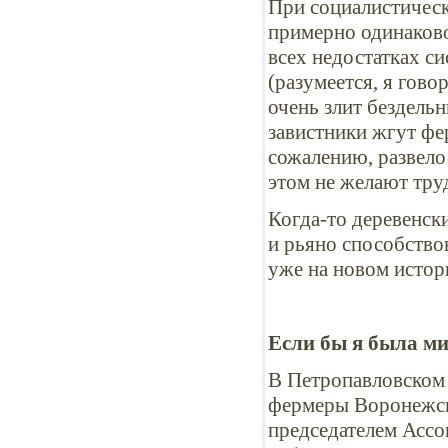
При социалистическ
примерно одинаково
всех недостатках си
(разумеется, я гов
очень злит бездельн
завистники жгут фе
сожалению, развело
этом не желают тр
Когда-то деревенс
и рьяно способство
уже на новом исто
Если бы я была 
В Петропавловском я
фермеры Воронежск
председателем Ассо