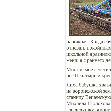
набожная. Когда св
отпевать покойнико
школьной дразнилко
меня: я с раннего де
Многое мне генетич
нее Псалтырь и крес
Лиха бабушка хватил
на воронежской земл
станицу Вешенскую,
Михаила Шолохова. 
где дедушку вскоре