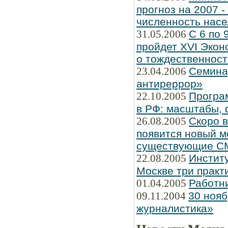
прогноз на 2007 
численность насе
31.05.2006
С 6 по 
пройдет XVI Экон
о тождественнос
23.04.2006
Семина
антиреррор»
22.10.2005
Програ
в РФ: масштабы, 
26.08.2005
Скоро 
появится новый м
существующие С
22.08.2005
Институ
Москве три практ
01.04.2005
Работн
09.11.2004
30 нояб
журналистика»