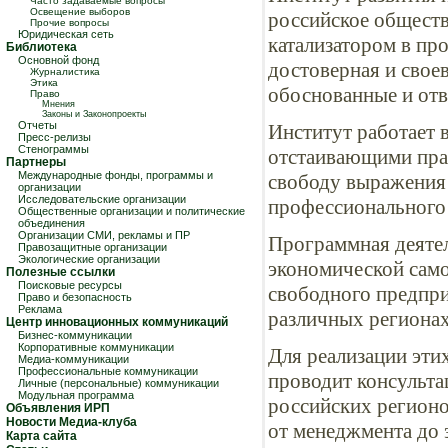
Часто задаваемые вопросы
Освещение выборов
российское обществ
Прочие вопросы
Юридическая сеть
катализатором в пр
Библиотека
Основной фонд
достоверная и свое
Журналистика
Этика
обоснованные и отв
Право
Мнения
Законы и Законопроекты
Отчеты
Институт работает 
Пресс-релизы
Стенограммы
отстаивающими пра
Партнеры
Международные фонды, программы и
свободу выражения 
организации
Исследовательские организации
профессионального
Общественные организации и политические
объединения
Организации СМИ, рекламы и ПР
Программная деятел
Правозащитные организации
Экологические организации
экономической само
Полезные ссылки
Поисковые ресурсы
свободного предпри
Право и безопасность
Реклама
различных регионах
Центр инновационных коммуникаций
Бизнес-коммуникации
Корпоративные коммуникации
Для реализации эти
Медиа-коммуникации
Профессиональные коммуникации
проводит консульта
Личные (персональные) коммуникации
Модульная программа
российских регионо
Объявления ИРП
Новости Медиа-клуба
от менеджмента до э
Карта сайта