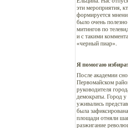
Ельцина. Нас отпуск
эти мероприятия, кт
формируется мнени
было очень полезно
митингов по телеви
и с такими коммента
«черный пиар».
Я помогаю избира
После академии сно
Первомайском район
руководителя город
демократы. Город у
уживались представ
была зафиксирована
площади отняли шаш
разжигание революц