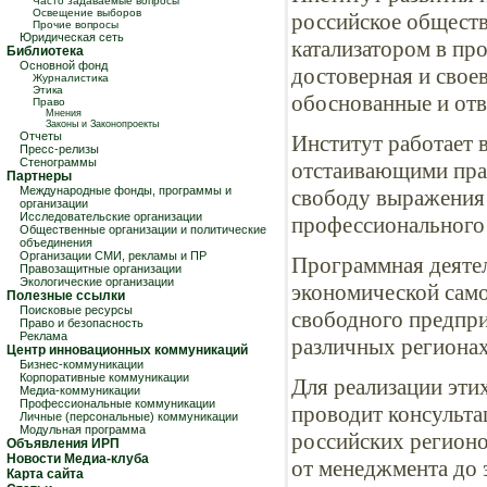
Часто задаваемые вопросы
Освещение выборов
российское обществ
Прочие вопросы
Юридическая сеть
катализатором в пр
Библиотека
Основной фонд
достоверная и свое
Журналистика
Этика
обоснованные и отв
Право
Мнения
Законы и Законопроекты
Отчеты
Институт работает 
Пресс-релизы
Стенограммы
отстаивающими пра
Партнеры
Международные фонды, программы и
свободу выражения 
организации
Исследовательские организации
профессионального
Общественные организации и политические
объединения
Организации СМИ, рекламы и ПР
Программная деятел
Правозащитные организации
Экологические организации
экономической само
Полезные ссылки
Поисковые ресурсы
свободного предпри
Право и безопасность
Реклама
различных регионах
Центр инновационных коммуникаций
Бизнес-коммуникации
Корпоративные коммуникации
Для реализации эти
Медиа-коммуникации
Профессиональные коммуникации
проводит консульта
Личные (персональные) коммуникации
Модульная программа
российских регионо
Объявления ИРП
Новости Медиа-клуба
от менеджмента до э
Карта сайта