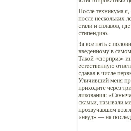
«Листопрокатный ц
После техникума я,
после нескольких л
стали и сплавов, гд
стипендию.
За все пять с поло
введенному в самом
Такой «сюрприз» ин
естественную ответ
сдавал в числе перв
Уличивший меня пре
приходите через тр
ликования: «Саныча
скамьи, называли ме
прозвучавшем возгла
«неуд» — на послед