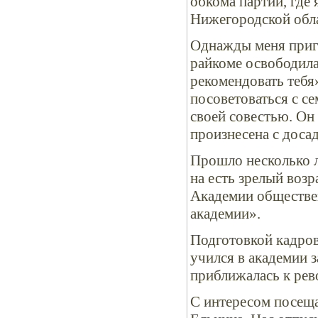
обкома партии, где
Нижегородской обла
Однажды меня приг
райкоме освободила
рекомендовать тебя
посоветоваться с с
своей совестью. Он
произнесена с доса
Прошло несколько ле
на есть зрелый воз
Академии обществен
академии».
Подготовкой кадров 
учился в академии з
приближалась к ре
С интересом посеща