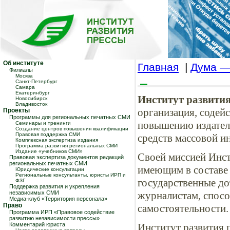
Об институте
Главная
|
Дума —
Филиалы
Москва
Санкт-Петербург
Самара
Екатеринбург
Институт развити
Новосибирск
Владивосток
организация, соде
Проекты
Программы для региональных печатных СМИ
повышению издател
Семинары и тренинги
Создание центров повышения квалификации
Правовая поддержка СМИ
средств массовой и
Комплексная экспертиза издания
Программа развития региональных СМИ
Издание «учебников СМИ»
Своей миссией Инст
Правовая экспертиза документов редакций
региональных печатных СМИ
имеющим в составе
Юридические консультации
Региональные консультанты, юристы ИРП и
государственные до
ФЗГ
Поддержка развития и укрепления
независимых СМИ
журналистам, спос
Медиа-клуб «Территория персонала»
Право
самостоятельности.
Программа ИРП «Правовое содействие
развитию независимости прессы»
Комментарий юриста
Институт развития 