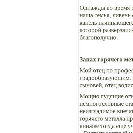
Однажды во время о
наша семья, ливень
капель начинающего
которой разверзлис
благополучно.
Запах горячего ме
Мой отец по профес
градообразующим. К
сыновей, отец води
Мощно гудящие огн
немногословные ста
неизгладимое впеча
горячего металла пр
книжке тогда еще у