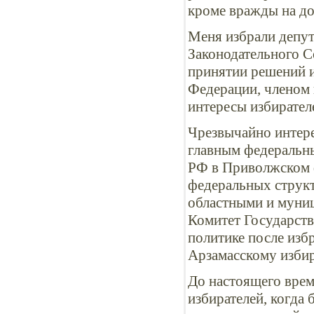
кроме вражды на дол
Меня избрали депут
Законодательного С
принятии решений и
Федерации, членом к
интересы избирател
Чрезвычайно интер
главным федеральн
РФ в Приволжском 
федеральных структ
областными и муни
Комитет Государст
политике после изб
Арзамасскому избир
До настоящего врем
избирателей, когда 