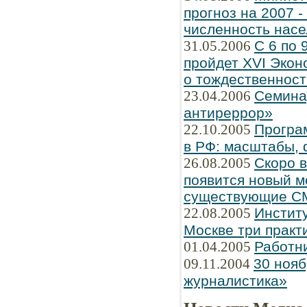
прогноз на 2007 
численность насе
31.05.2006
С 6 по 
пройдет XVI Экон
о тождественнос
23.04.2006
Семина
антиреррор»
22.10.2005
Програ
в РФ: масштабы, 
26.08.2005
Скоро 
появится новый м
существующие С
22.08.2005
Институ
Москве три практ
01.04.2005
Работн
09.11.2004
30 нояб
журналистика»