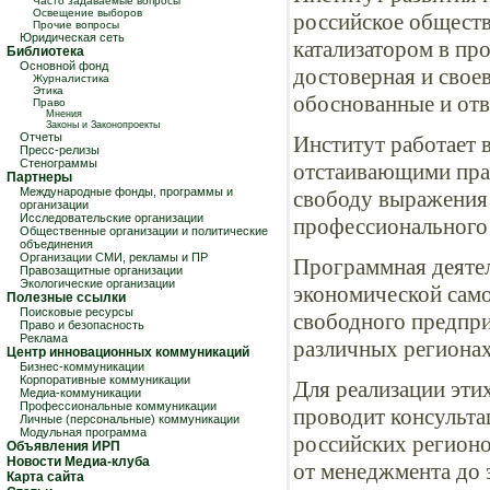
Часто задаваемые вопросы
Освещение выборов
российское обществ
Прочие вопросы
Юридическая сеть
катализатором в пр
Библиотека
Основной фонд
достоверная и свое
Журналистика
Этика
обоснованные и отв
Право
Мнения
Законы и Законопроекты
Отчеты
Институт работает 
Пресс-релизы
Стенограммы
отстаивающими пра
Партнеры
Международные фонды, программы и
свободу выражения 
организации
Исследовательские организации
профессионального
Общественные организации и политические
объединения
Организации СМИ, рекламы и ПР
Программная деятел
Правозащитные организации
Экологические организации
экономической само
Полезные ссылки
Поисковые ресурсы
свободного предпри
Право и безопасность
Реклама
различных регионах
Центр инновационных коммуникаций
Бизнес-коммуникации
Корпоративные коммуникации
Для реализации эти
Медиа-коммуникации
Профессиональные коммуникации
проводит консульта
Личные (персональные) коммуникации
Модульная программа
российских регионо
Объявления ИРП
Новости Медиа-клуба
от менеджмента до э
Карта сайта