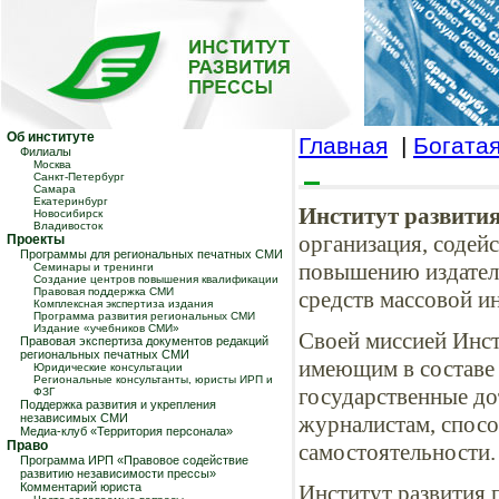
Об институте
Главная
|
Богата
Филиалы
Москва
Санкт-Петербург
Самара
Екатеринбург
Институт развити
Новосибирск
Владивосток
организация, соде
Проекты
Программы для региональных печатных СМИ
повышению издател
Семинары и тренинги
Создание центров повышения квалификации
Правовая поддержка СМИ
средств массовой и
Комплексная экспертиза издания
Программа развития региональных СМИ
Издание «учебников СМИ»
Своей миссией Инст
Правовая экспертиза документов редакций
региональных печатных СМИ
имеющим в составе
Юридические консультации
Региональные консультанты, юристы ИРП и
государственные до
ФЗГ
Поддержка развития и укрепления
независимых СМИ
журналистам, спос
Медиа-клуб «Территория персонала»
Право
самостоятельности.
Программа ИРП «Правовое содействие
развитию независимости прессы»
Комментарий юриста
Институт развития 