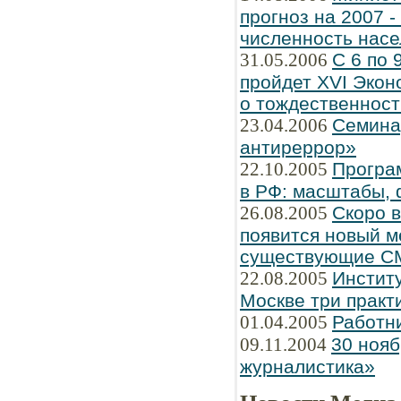
прогноз на 2007 
численность насе
31.05.2006
С 6 по 
пройдет XVI Экон
о тождественнос
23.04.2006
Семина
антиреррор»
22.10.2005
Програ
в РФ: масштабы, 
26.08.2005
Скоро 
появится новый м
существующие С
22.08.2005
Институ
Москве три практ
01.04.2005
Работн
09.11.2004
30 нояб
журналистика»