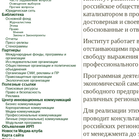
Часто задаваемые вопросы
Освещение выборов
российское обществ
Прочие вопросы
Юридическая сеть
катализатором в пр
Библиотека
Основной фонд
достоверная и свое
Журналистика
Этика
обоснованные и отв
Право
Мнения
Законы и Законопроекты
Отчеты
Институт работает 
Пресс-релизы
Стенограммы
отстаивающими пра
Партнеры
Международные фонды, программы и
свободу выражения 
организации
Исследовательские организации
профессионального
Общественные организации и политические
объединения
Организации СМИ, рекламы и ПР
Программная деятел
Правозащитные организации
Экологические организации
экономической само
Полезные ссылки
Поисковые ресурсы
свободного предпри
Право и безопасность
Реклама
различных регионах
Центр инновационных коммуникаций
Бизнес-коммуникации
Корпоративные коммуникации
Для реализации эти
Медиа-коммуникации
Профессиональные коммуникации
проводит консульта
Личные (персональные) коммуникации
Модульная программа
российских регионо
Объявления ИРП
Новости Медиа-клуба
от менеджмента до э
Карта сайта