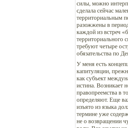
силы, можно интерп
сделала сейчас мале
территориальным по
разожжены в период
каждой из встреч «б
территориального с
требуют четыре ост
обязательства по Де
У меня есть концеп
капитуляции, прежн
как субъект междун
истина. Возникает 
правопреемства в т
определяют. Еще в
изъято из языка до
термине уже содерж
не о возвращении чу