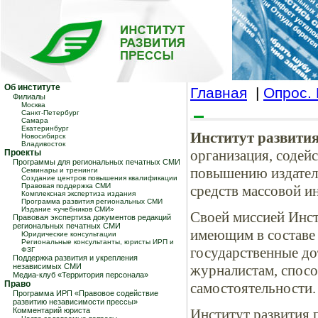
Об институте
Главная
|
Опрос.
Филиалы
Москва
Санкт-Петербург
Самара
Екатеринбург
Институт развити
Новосибирск
Владивосток
организация, соде
Проекты
Программы для региональных печатных СМИ
повышению издател
Семинары и тренинги
Создание центров повышения квалификации
Правовая поддержка СМИ
средств массовой и
Комплексная экспертиза издания
Программа развития региональных СМИ
Издание «учебников СМИ»
Своей миссией Инст
Правовая экспертиза документов редакций
региональных печатных СМИ
имеющим в составе
Юридические консультации
Региональные консультанты, юристы ИРП и
государственные до
ФЗГ
Поддержка развития и укрепления
независимых СМИ
журналистам, спос
Медиа-клуб «Территория персонала»
Право
самостоятельности.
Программа ИРП «Правовое содействие
развитию независимости прессы»
Комментарий юриста
Институт развития 