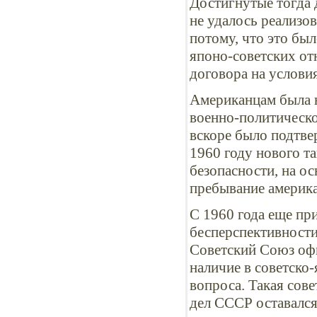
Достигнутые тогда 
не удалось реализо
потому, что это бы
японо-советских о
договора на услови
Американцам была н
военно-политическо
вскоре было подтв
1960 году нового т
безопасности, на о
пребывание америка
С 1960 года еще пр
бесперспективности
Советский Союз офи
наличие в советско
вопроса. Такая сов
дел СССР оставался