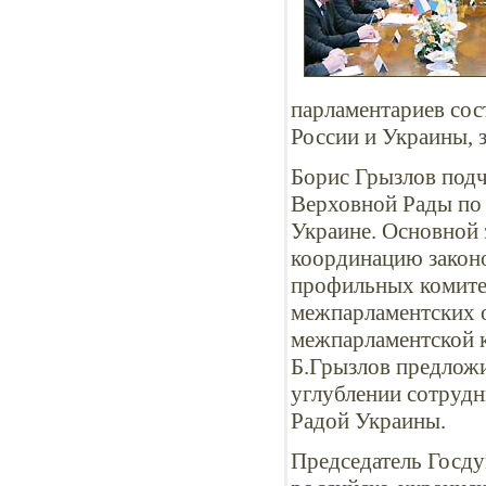
парламентариев сост
России и Украины, 
Борис Грызлов подч
Верховной Рады по 
Украине. Основной 
координацию законо
профильных комите
межпарламентских 
межпарламентской к
Б.Грызлов предложи
углублении сотруд
Радой Украины.
Председатель Госд