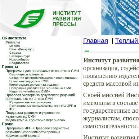
Об институте
Главная
|
Теплый
Филиалы
Москва
Санкт-Петербург
Самара
Екатеринбург
Институт развити
Новосибирск
Владивосток
организация, соде
Проекты
Программы для региональных печатных СМИ
повышению издател
Семинары и тренинги
Создание центров повышения квалификации
Правовая поддержка СМИ
средств массовой и
Комплексная экспертиза издания
Программа развития региональных СМИ
Издание «учебников СМИ»
Своей миссией Инст
Правовая экспертиза документов редакций
региональных печатных СМИ
имеющим в составе
Юридические консультации
Региональные консультанты, юристы ИРП и
государственные до
ФЗГ
Поддержка развития и укрепления
независимых СМИ
журналистам, спос
Медиа-клуб «Территория персонала»
Право
самостоятельности.
Программа ИРП «Правовое содействие
развитию независимости прессы»
Комментарий юриста
Институт развития 