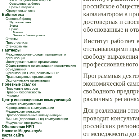
Часто задаваемые вопросы
Освещение выборов
российское обществ
Прочие вопросы
Юридическая сеть
катализатором в пр
Библиотека
Основной фонд
достоверная и свое
Журналистика
Этика
обоснованные и отв
Право
Мнения
Законы и Законопроекты
Отчеты
Институт работает 
Пресс-релизы
Стенограммы
отстаивающими пра
Партнеры
Международные фонды, программы и
свободу выражения 
организации
Исследовательские организации
профессионального
Общественные организации и политические
объединения
Организации СМИ, рекламы и ПР
Программная деятел
Правозащитные организации
Экологические организации
экономической само
Полезные ссылки
Поисковые ресурсы
свободного предпри
Право и безопасность
Реклама
различных регионах
Центр инновационных коммуникаций
Бизнес-коммуникации
Корпоративные коммуникации
Для реализации эти
Медиа-коммуникации
Профессиональные коммуникации
проводит консульта
Личные (персональные) коммуникации
Модульная программа
российских регионо
Объявления ИРП
Новости Медиа-клуба
от менеджмента до э
Карта сайта