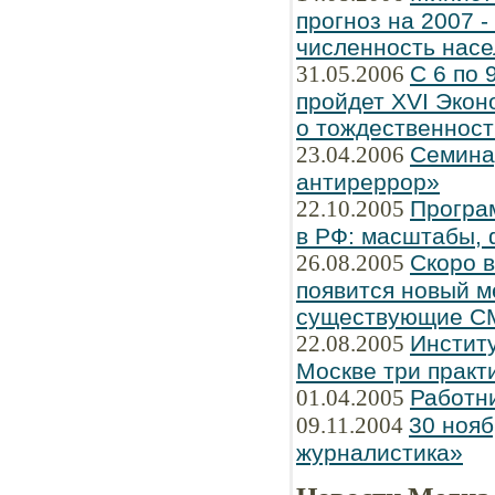
прогноз на 2007 
численность насе
31.05.2006
С 6 по 
пройдет XVI Экон
о тождественнос
23.04.2006
Семина
антиреррор»
22.10.2005
Програ
в РФ: масштабы, 
26.08.2005
Скоро 
появится новый м
существующие С
22.08.2005
Институ
Москве три практ
01.04.2005
Работн
09.11.2004
30 нояб
журналистика»