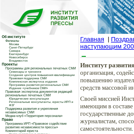
Об институте
Главная
|
Поздра
Филиалы
Москва
наступающим 200
Санкт-Петербург
Самара
Екатеринбург
Новосибирск
Владивосток
Институт развити
Проекты
Программы для региональных печатных СМИ
организация, соде
Семинары и тренинги
Создание центров повышения квалификации
Правовая поддержка СМИ
повышению издател
Комплексная экспертиза издания
Программа развития региональных СМИ
средств массовой и
Издание «учебников СМИ»
Правовая экспертиза документов редакций
региональных печатных СМИ
Своей миссией Инст
Юридические консультации
Региональные консультанты, юристы ИРП и
имеющим в составе
ФЗГ
Поддержка развития и укрепления
государственные до
независимых СМИ
Медиа-клуб «Территория персонала»
Право
журналистам, спос
Программа ИРП «Правовое содействие
самостоятельности.
развитию независимости прессы»
Комментарий юриста