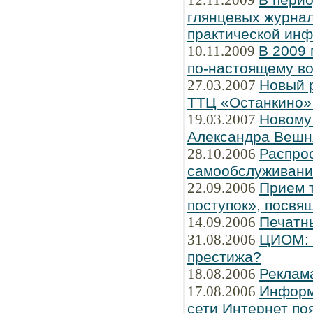
12.11.2009
глянцевых журнал
практической ин
10.11.2009
В 2009 
по-настоящему во
27.03.2007
Новый 
ТТЦ «Останкино» 
19.03.2007
Новому
Александра Вешн
28.10.2006
Распро
самообслуживани
22.09.2006
Прием т
поступок», посвя
14.09.2006
Печатн
31.08.2006
ЦИОМ: Ч
престижа?
18.08.2006
Реклам
17.08.2006
Информ
сети Интернет по