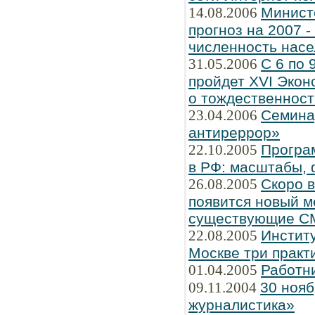
14.08.2006
Минист
прогноз на 2007 
численность насе
31.05.2006
С 6 по 
пройдет XVI Экон
о тождественнос
23.04.2006
Семина
антиреррор»
22.10.2005
Програ
в РФ: масштабы, 
26.08.2005
Скоро 
появится новый м
существующие С
22.08.2005
Институ
Москве три практ
01.04.2005
Работн
09.11.2004
30 нояб
журналистика»