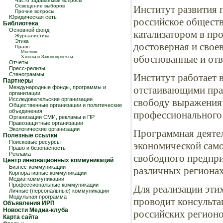
Часто задаваемые вопросы
Освещение выборов
Институт развития 
Прочие вопросы
Юридическая сеть
российское обществ
Библиотека
Основной фонд
катализатором в пр
Журналистика
Этика
достоверная и свое
Право
Мнения
обоснованные и отв
Законы и Законопроекты
Отчеты
Пресс-релизы
Стенограммы
Институт работает 
Партнеры
Международные фонды, программы и
отстаивающими пра
организации
Исследовательские организации
свободу выражения 
Общественные организации и политические
объединения
профессионального
Организации СМИ, рекламы и ПР
Правозащитные организации
Экологические организации
Программная деятел
Полезные ссылки
Поисковые ресурсы
экономической само
Право и безопасность
Реклама
свободного предпри
Центр инновационных коммуникаций
Бизнес-коммуникации
различных регионах
Корпоративные коммуникации
Медиа-коммуникации
Профессиональные коммуникации
Для реализации эти
Личные (персональные) коммуникации
Модульная программа
проводит консульта
Объявления ИРП
Новости Медиа-клуба
российских регионо
Карта сайта